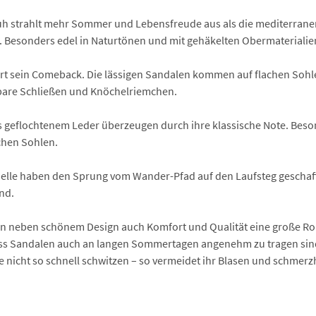
 strahlt mehr Sommer und Lebensfreude aus als die mediterranen Es
n. Besonders edel in Naturtönen und mit gehäkelten Obermaterialie
iert sein Comeback. Die lässigen Sandalen kommen auf flachen Sohl
llbare Schließen und Knöchelriemchen.
 geflochtenem Leder überzeugen durch ihre klassische Note. Beson
achen Sohlen.
elle haben den Sprung vom Wander-Pfad auf den Laufsteg geschafft
nd.
len neben schönem Design auch Komfort und Qualität eine große Rol
dass Sandalen auch an langen Sommertagen angenehm zu tragen sin
e nicht so schnell schwitzen – so vermeidet ihr Blasen und schmerz