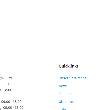
Quicklinks
Tamaris Store Bayreuth
szeiten
Unser Sortiment
9:00-18:00
Hohenzollernring 58
News
0-13:00
95444 Bayreuth
Filialen
Tel.
09:00 - 18:00,
Über uns
info@tamaris24.de
: 09:00 - 18:00,
Jobs