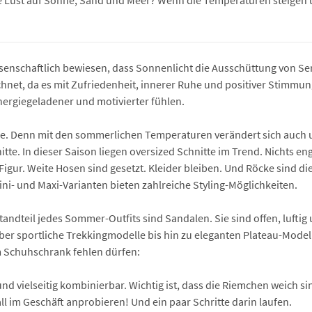
che Lust auf Sonne, Sand und Meer? Wenn die Temperaturen steigen
senschaftlich bewiesen, dass Sonnenlicht die Ausschüttung von Sero
hnet, da es mit Zufriedenheit, innerer Ruhe und positiver Stimmu
nergiegeladener und motivierter fühlen.
. Denn mit den sommerlichen Temperaturen verändert sich auch uns
te. In dieser Saison liegen oversized Schnitte im Trend. Nichts engt e
igur. Weite Hosen sind gesetzt. Kleider bleiben. Und Röcke sind di
 Mini- und Maxi-Varianten bieten zahlreiche Styling-Möglichkeiten.
tandteil jedes Sommer-Outfits sind Sandalen. Sie sind offen, luftig
über sportliche Trekkingmodelle bis hin zu eleganten Plateau-Mod
m Schuhschrank fehlen dürfen:
 und vielseitig kombinierbar. Wichtig ist, dass die Riemchen weich 
l im Geschäft anprobieren! Und ein paar Schritte darin laufen.