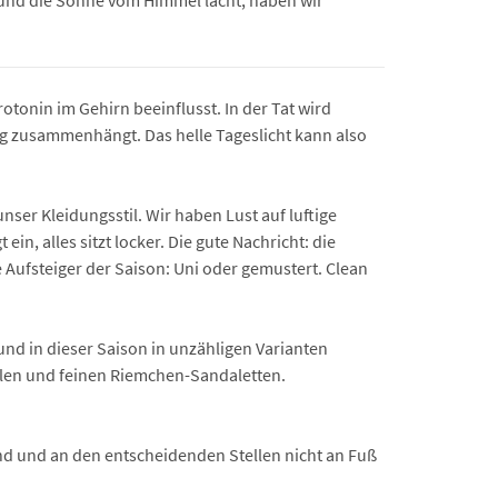
 und die Sonne vom Himmel lacht, haben wir
tonin im Gehirn beeinflusst. In der Tat wird
ng zusammenhängt. Das helle Tageslicht kann also
er Kleidungsstil. Wir haben Lust auf luftige
in, alles sitzt locker. Die gute Nachricht: die
e Aufsteiger der Saison: Uni oder gemustert. Clean
 und in dieser Saison in unzähligen Varianten
ellen und feinen Riemchen-Sandaletten.
sind und an den entscheidenden Stellen nicht an Fuß