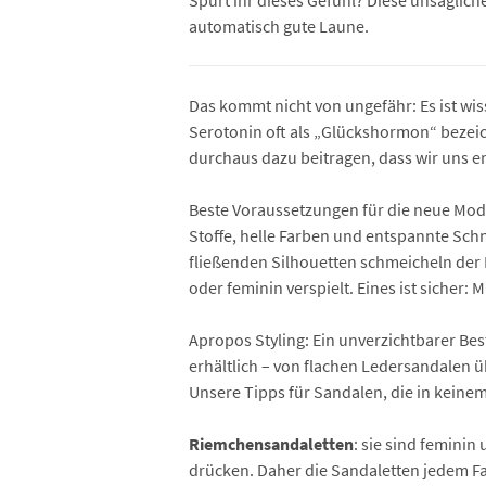
Spürt ihr dieses Gefühl? Diese unsägli
automatisch gute Laune.
Das kommt nicht von ungefähr: Es ist wis
Serotonin oft als „Glückshormon“ bezeic
durchaus dazu beitragen, dass wir uns e
Beste Voraussetzungen für die neue Mode
Stoffe, helle Farben und entspannte Schnit
fließenden Silhouetten schmeicheln der F
oder feminin verspielt. Eines ist sicher:
Apropos Styling: Ein unverzichtbarer Bes
erhältlich – von flachen Ledersandalen 
Unsere Tipps für Sandalen, die in keine
Riemchensandaletten
: sie sind feminin
drücken. Daher die Sandaletten jedem Fal