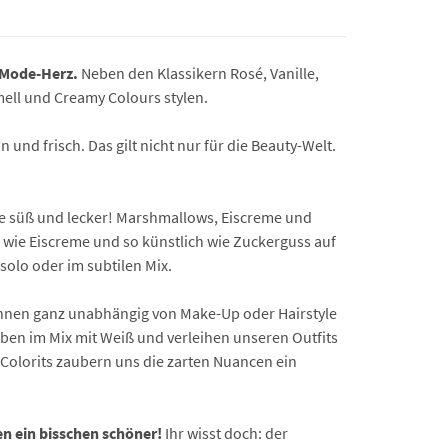
r Mode-Herz.
Neben den Klassikern Rosé, Vanille,
amell und Creamy Colours stylen.
und frisch. Das gilt nicht nur für die Beauty-Welt.
e süß und lecker! Marshmallows, Eiscreme und
h wie Eiscreme und so künstlich wie Zuckerguss auf
 solo oder im subtilen Mix.
können ganz unabhängig von Make-Up oder Hairstyle
arben im Mix mit Weiß und verleihen unseren Outfits
Colorits zaubern uns die zarten Nuancen ein
n ein bisschen schöner!
Ihr wisst doch: der