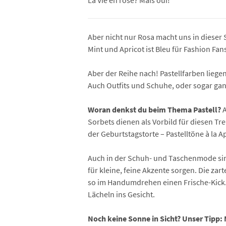
La Vie en rose? Mais oui!
Aber nicht nur Rosa macht uns in dieser S
Mint und Apricot ist Bleu für Fashion Fa
Aber der Reihe nach! Pastellfarben liegen
Auch Outfits und Schuhe, oder sogar gan
Woran denkst du beim Thema Pastell?
Sorbets dienen als Vorbild für diesen Tr
der Geburtstagstorte – Pastelltöne à la A
Auch in der Schuh- und Taschenmode sind
für kleine, feine Akzente sorgen. Die za
so im Handumdrehen einen Frische-Kick. 
Lächeln ins Gesicht.
Noch keine Sonne in Sicht? Unser Tipp: