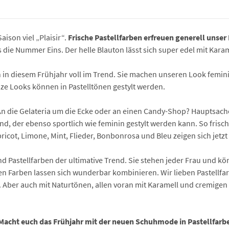
aison viel „Plaisir“.
Frische Pastellfarben erfreuen generell unse
ns die Nummer Eins. Der helle Blauton lässt sich super edel mit Kar
 in diesem Frühjahr voll im Trend. Sie machen unseren Look feminin 
ze Looks können in Pastelltönen gestylt werden.
An die Gelateria um die Ecke oder an einen Candy-Shop? Hauptsach
end, der ebenso sportlich wie feminin gestylt werden kann. So frisc
pricot, Limone, Mint, Flieder, Bonbonrosa und Bleu zeigen sich jetzt
 Pastellfarben der ultimative Trend. Sie stehen jeder Frau und 
rten Farben lassen sich wunderbar kombinieren. Wir lieben Pastellf
Aber auch mit Naturtönen, allen voran mit Karamell und cremigen 
 Macht euch das Frühjahr mit der neuen Schuhmode in Pastellfarbe