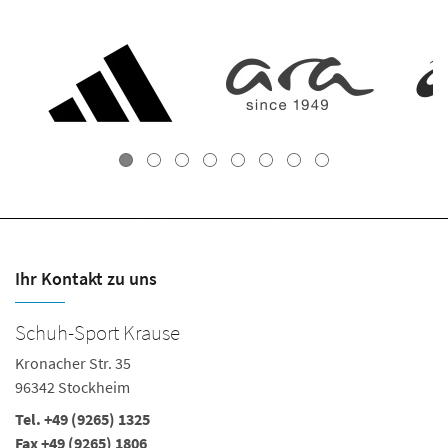
Ihr Kontakt zu uns
Schuh-Sport Krause
T
Kronacher Str. 35
Ho
96342 Stockheim
95
Tel.
+49 (9265) 1325
Te
Fax +49 (9265) 1806